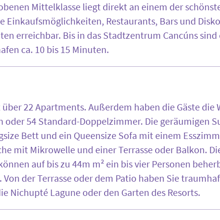
obenen Mittelklasse liegt direkt an einem der schöns
e Einkaufsmöglichkeiten, Restaurants, Bars und Disko
n erreichbar. Bis in das Stadtzentrum Cancúns sind 
afen ca. 10 bis 15 Minuten.
t über 22 Apartments. Außerdem haben die Gäste die
en oder 54 Standard-Doppelzimmer. Die geräumigen Su
ngsize Bett und ein Queensize Sofa mit einem Esszimm
 mit Mikrowelle und einer Terrasse oder Balkon. Di
nnen auf bis zu 44m m² ein bis vier Personen beher
 Von der Terrasse oder dem Patio haben Sie traumhaft
die Nichupté Lagune oder den Garten des Resorts.