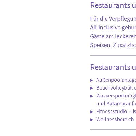
Restaurants 
Für die Verpflegu
All-Inclusive geb
Gäste am leckeren
Speisen. Zusätzli
Restaurants 
Außenpoolanlage
Beachvolleyball 
Wassersportmögli
und Katamaranfa
Fitnessstudio, Ti
Wellnessbereich