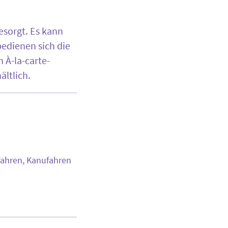
esorgt. Es kann
edienen sich die
 À-la-carte-
ältlich.
fahren, Kanufahren