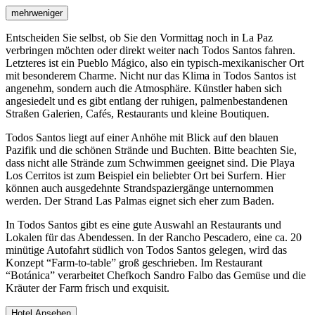
mehr
weniger
Entscheiden Sie selbst, ob Sie den Vormittag noch in La Paz
verbringen möchten oder direkt weiter nach Todos Santos fahren.
Letzteres ist ein Pueblo Mágico, also ein typisch-mexikanischer Ort
mit besonderem Charme. Nicht nur das Klima in Todos Santos ist
angenehm, sondern auch die Atmosphäre. Künstler haben sich
angesiedelt und es gibt entlang der ruhigen, palmenbestandenen
Straßen Galerien, Cafés, Restaurants und kleine Boutiquen.
Todos Santos liegt auf einer Anhöhe mit Blick auf den blauen
Pazifik und die schönen Strände und Buchten. Bitte beachten Sie,
dass nicht alle Strände zum Schwimmen geeignet sind. Die Playa
Los Cerritos ist zum Beispiel ein beliebter Ort bei Surfern. Hier
können auch ausgedehnte Strandspaziergänge unternommen
werden. Der Strand Las Palmas eignet sich eher zum Baden.
In Todos Santos gibt es eine gute Auswahl an Restaurants und
Lokalen für das Abendessen. In der Rancho Pescadero, eine ca. 20
minütige Autofahrt südlich von Todos Santos gelegen, wird das
Konzept “Farm-to-table” groß geschrieben. Im Restaurant
“Botánica” verarbeitet Chefkoch Sandro Falbo das Gemüse und die
Kräuter der Farm frisch und exquisit.
Hotel Ansehen