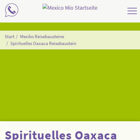
Mexiko Rundreisen
Start
Mexiko Reisebausteine
Spirituelles Oaxaca Reisebaustein
Mexiko Reisebausteine
Mexiko Individualreisen
Mexiko Reiseziele
Spirituelles Oaxaca