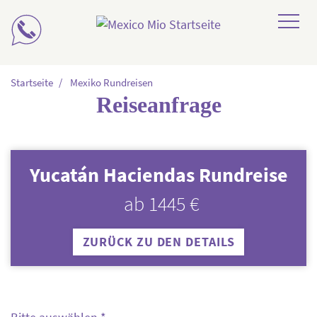
Mexiko Rundreisen
Startseite
Mexiko Rundreisen
Reiseanfrage
Mexiko Reisebausteine
Mexiko Individualreisen
Yucatán Haciendas Rundreise
Mexiko Reiseziele
ab 1445 €
ZURÜCK ZU DEN DETAILS